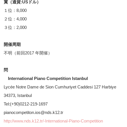
賞（通貨:USドル）
１位：8,000
２位：4,000
３位：2,000
開催周期
不明（前回2017 年開催）
問
International Piano Competition Istanbul
Lycée Notre Dame de Sion Cumhuriyet Caddesi 127 Harbiye
34373, Istanbul
Tel:(+90)0212-219-1697
pianocompetiton.ios@nds.k12.tr
http://www.nds.k12.tr/-International-Piano-Competition