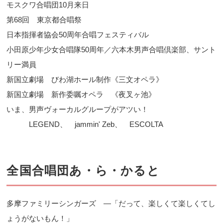
モスクワ合唱団10月来日
第68回 東京都合唱祭
日本指揮者協会50周年合唱フェスティバル
小田原少年少女合唱隊50周年／六本木男声合唱倶楽部、サント
リー満員
新国立劇場 びわ湖ホール制作《三文オペラ》
新国立劇場 新作委嘱オペラ 《夜叉ヶ池》
いま、男声ヴォーカルグループがアツい！
LEGEND、 jammin' Zeb、 ESCOLTA
全国合唱団あ・ら・かると
多摩ファミリーシンガーズ ―「だって、楽しくて楽しくてし
ょうがないもん！」