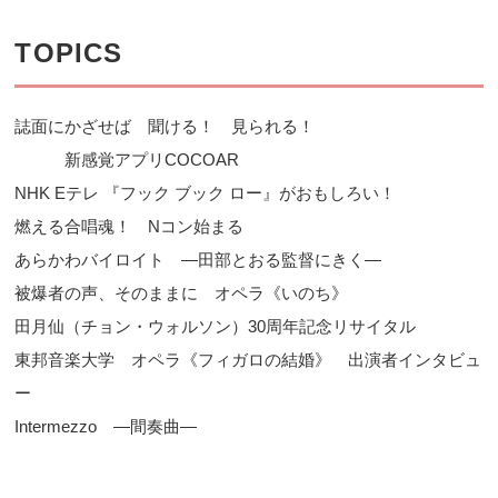
TOPICS
誌面にかざせば 聞ける！ 見られる！
新感覚アプリCOCOAR
NHK Eテレ 『フック ブック ロー』がおもしろい！
燃える合唱魂！ Nコン始まる
あらかわバイロイト ―田部とおる監督にきく―
被爆者の声、そのままに オペラ《いのち》
田月仙（チョン・ウォルソン）30周年記念リサイタル
東邦音楽大学 オペラ《フィガロの結婚》 出演者インタビュ
ー
Intermezzo ―間奏曲―