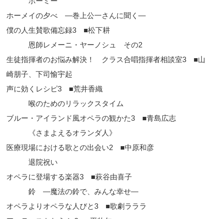
ホーミー
ホーメイの夕べ ―巻上公一さんに聞く―
僕の人生賛歌備忘録3 ■松下耕
恩師レメーニ・ヤーノシュ その2
生徒指揮者のお悩み解決！ クラス合唱指揮者相談室3 ■山
崎朋子、下司愉宇起
声に効くレシピ3 ■荒井香織
喉のためのリラックスタイム
ブルー・アイランド風オペラの観かた3 ■青島広志
《さまよえるオランダ人》
医療現場における歌との出会い2 ■中原和彦
退院祝い
オペラに登場する楽器3 ■萩谷由喜子
鈴 ―魔法の鈴で、みんな幸せ―
オペラよりオペラな人びと3 ■歌劇ラララ