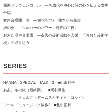
熱海フラウェンコール ―70歳代を中心に詩の心を伝える女声
合唱
女声合唱団 凛 ―”絆”のパワー熊本から発信
姫の会 ―シルバーのパワー、時代の主役に
おおた混声合唱団 ―市民の芸術活動を支援 「おおた芸術学
校」の取り組み
SERIES
HANNA SPECIAL TALK 3 ■山田邦子
ああ、冬の旅（最終回） ■岡村喬生
「イェルク・デームスとティト・ゴッビ」
ワールドミュージック散歩3 ■北中正和