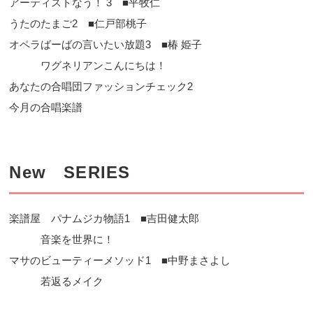
アーティストなう！ 3 ■平牧仁
うたのたまご2 ■仁戸部桃子
オペラばーばの言いたい放題3 ■椿 姫子
ワグネリアンこんにちは！
あなたの合唱団ファッションチェック2
今月の合唱楽譜
New SERIES
楽譜屋 パナムジカ物語1 ■吉田健太郎
音楽を世界に！
マサのビューティーメソッド1 ■中野まさよし
若返るメイク