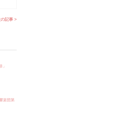
の記事 >
祭」
交響楽団第