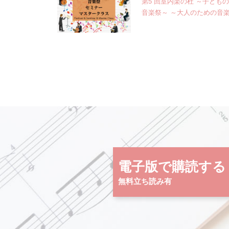
第5 回室内楽の杜 ～子ども
音楽祭～ ～大人のための音
電子版で購読する
無料立ち読み有