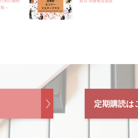
のための無料
第32 回倉敷音楽祭
楽祭～
定期購読は