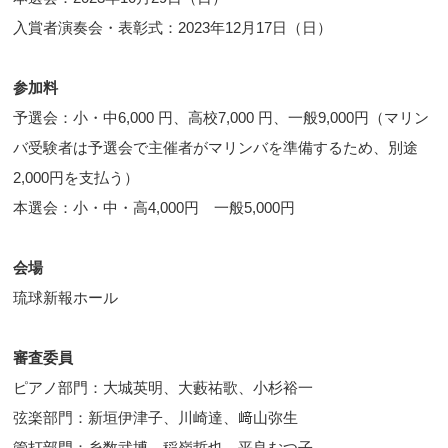
入賞者演奏会・表彰式：2023年12月17日（日）
参加料
予選会：小・中6,000 円、高校7,000 円、一般9,000円（マリン
バ受験者は予選会で主催者がマリンバを準備するため、別途
2,000円を支払う）
本選会：小・中・高4,000円 一般5,000円
会場
琉球新報ホール
審査委員
ピアノ部門：大城英明、大藪祐歌、小杉裕一
弦楽部門：新垣伊津子、川崎達、﨑山弥生
管打部門：糸数武博、稲嶺哲也、平良むつ子