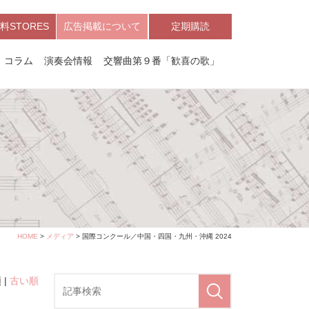
料STORES
広告掲載について
定期購読
コラム
演奏会情報
交響曲第９番「歓喜の歌」
HOME
>
メディア
> 国際コンクール／中国・四国・九州・沖縄 2024
 |
古い順