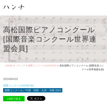
高松国際ピアノコンクール
[国際音楽コンクール世界連
盟会員]
HOME
>
メディア
>
国際コンクール2024[日本]
> 高松国際ピアノコンクール [国際音楽コン
クール世界連盟会員]
2024/04/10
国際コンクール2024[日本]
国際コンクール／中国・四国・九州・沖縄 2024
LINEで送る