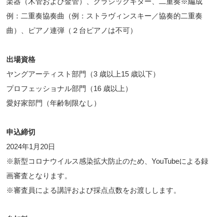
楽器（木管および金管）、クラシックギター、二重奏※編成
例：二重奏協奏曲（例：ストラヴィンスキー／協奏的二重奏
曲）、ピアノ連弾（２台ピアノは不可）
出場資格
ヤングアーティスト部門（3 歳以上15 歳以下）
プロフェッショナル部門（16 歳以上）
愛好家部門（年齢制限なし）
申込締切
2024年1月20日
※新型コロナウイルス感染拡大防止のため、YouTubeによる録
画審査となります。
※審査員による講評および採点点数をお渡しします。