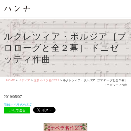
ルクレツィア・ボルジア［プ
ロローグと全２幕］ ドニゼ
ッティ作曲
HOME
>
メディア
>
詳解オペラ名作217
> ルクレツィア・ボルジア［プロローグと全２幕］
ドニゼッティ作曲
2019/05/07
詳解オペラ名作217
LINEで送る