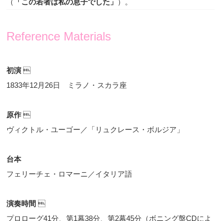
（
「この若者は私の息子でした」
）。
Reference Materials
初演

1833年12月26日 ミラノ・スカラ座
原作

ヴィクトル・ユーゴー／「リュクレース・ボルジア」
台本
フェリーチェ・ロマーニ／イタリア語
演奏時間

プロローグ41分、第1幕38分、第2幕45分（ボニング盤CDによ