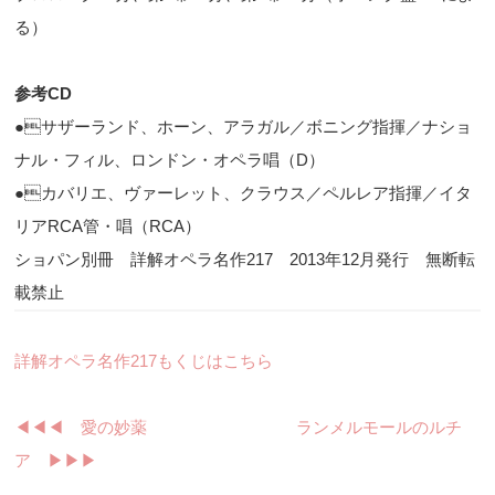
る）
参考CD
●サザーランド、ホーン、アラガル／ボニング指揮／ナショ
ナル・フィル、ロンドン・オペラ唱（D）
●カバリエ、ヴァーレット、クラウス／ペルレア指揮／イタ
リアRCA管・唱（RCA）
ショパン別冊 詳解オペラ名作217 2013年12月発行 無断転
載禁止
詳解オペラ名作217もくじはこちら
◀︎◀︎◀︎ 愛の妙薬
ランメルモールのルチ
ア ▶︎▶︎▶︎