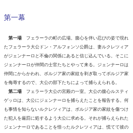
第一幕
第一場
フェラーラの町の広場。腹心を伴い忍びの姿で現れ
たフェラーラ大公ドン・アルフォンソ公爵は、妻ルクレツィア
がジェンナーロと不倫の関係にあると信じ込んでいる。そこに
ジェンナーロが仲間の士官たちとやって来る。ジェンナーロは
仲間にからかわれ、ボルジア家の家紋を剥ぎ取ってボルジア家
を侮辱するので、大公の部下たちによって捕らえられる。
第二場
フェラーラ大公の宮殿の一室。大公の腹心ルスティ
ゲッロは、大公にジェンナーロを捕らえたことを報告する。何
も事情を知らないルクレツィアは、ボルジア家の家紋を傷つけ
た犯人を厳罰に処するよう大公に求める。それが捕らえられた
ジェンナーロであることを悟ったルクレツィアは、慌てて彼の