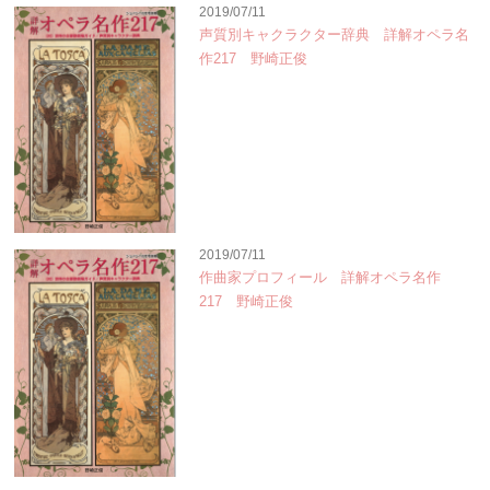
2019/07/11
声質別キャクラクター辞典 詳解オペラ名
作217 野崎正俊
2019/07/11
作曲家プロフィール 詳解オペラ名作
217 野崎正俊