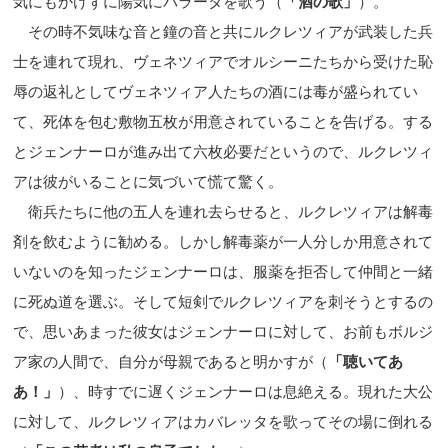
気にもかけずに陽気にバラータを歌う（
「酒の歌」
）。
その時不気味な音と鐘の音と共にルクレツィアが武装した兵
士を連れて現れ、ヴェネツィアでオルシーニたちから受けた恥
辱の返礼としてヴェネツィア人たちの酒には毒が盛られてい
て、死体を包む敷物五枚が用意されていることを告げる。する
とジェンナーロが進み出て六枚必要だというので、ルクレツィ
アは彼がいることに気づいて慌て驚く。
衛兵たちに他の五人を連れ去らせると、ルクレツィアは解毒
剤を飲むように勧める。しかし解毒薬が一人分しか用意されて
いないのを知ったジェンナーロは、服薬を拒否して仲間と一緒
に死ぬ道を選ぶ。そして短剣でルクレツィアを刺そうとするの
で、思いあまった彼女はジェンナーロに対して、お前もボルジ
ア家の人間で、自分が母親であると明かすが（
「聴いてあ
あ！」
）、時すでに遅くジェンナーロは息絶える。現れた大公
に対して、ルクレツィアはカバレッタを歌ってその場に倒れる