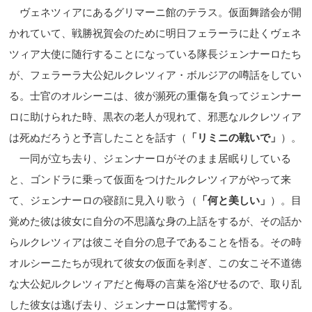
ヴェネツィアにあるグリマーニ館のテラス。仮面舞踏会が開
かれていて、戦勝祝賀会のために明日フェラーラに赴くヴェネ
ツィア大使に随行することになっている隊長ジェンナーロたち
が、フェラーラ大公妃ルクレツィア・ボルジアの噂話をしてい
る。士官のオルシーニは、彼が瀕死の重傷を負ってジェンナー
ロに助けられた時、黒衣の老人が現れて、邪悪なルクレツィア
は死ぬだろうと予言したことを話す（
「リミニの戦いで」
）。
一同が立ち去り、ジェンナーロがそのまま居眠りしている
と、ゴンドラに乗って仮面をつけたルクレツィアがやって来
て、ジェンナーロの寝顔に見入り歌う（
「何と美しい」
）。目
覚めた彼は彼女に自分の不思議な身の上話をするが、その話か
らルクレツィアは彼こそ自分の息子であることを悟る。その時
オルシーニたちが現れて彼女の仮面を剥ぎ、この女こそ不道徳
な大公妃ルクレツィアだと侮辱の言葉を浴びせるので、取り乱
した彼女は逃げ去り、ジェンナーロは驚愕する。