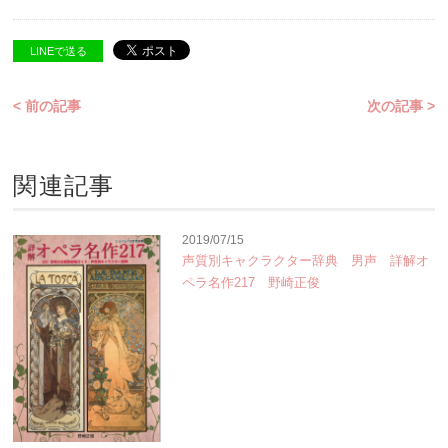
LINEで送る
< 前の記事
次の記事 >
関連記事
2019/07/15
声質別キャクラクター辞典 男声 詳解オ
ペラ名作217 野崎正俊