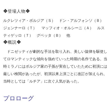
❖
登場人物
❖
ルクレツィア・ボルジア（Ｓ） ドン・アルフォンソ（Ｂ）
ジェンナーロ（Ｔ） マッフィオ・オルシーニ（Ａ） ルス
ティゲッロ（Ｔ） グベッタ（Ｂ） 他
❖
概説
❖
ドニゼッティが劇的な手法を取り入れ、美しい旋律を駆使し
てロマンティックな傾向を強めていった時期の名作である。当
時ミラノにはボルジア家の子孫が実在していたために初演には
厳しい検閲があったが、初演以来上演ごとに改訂が加えられ、
当時としては「ルチア」に次ぐ人気があった。
プロローグ