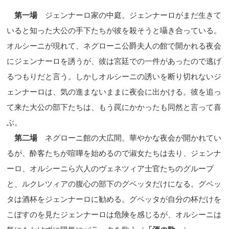
第一場
ジェンナーロ家の中庭。ジェンナーロがまだ生きて
いると知った大公の手下たちが彼を殺そうと囁き合っている。
オルシーニが現れて、ネグローニ公爵夫人の館で開かれる夜会
にジェンナーロを誘うが、彼は宮廷での一件があったので逃げ
るつもりだと言う。しかしオルシーニの誘いを断り切れないジ
ェンナーロは、気の進まないままに夜会に出かける。彼を追っ
て来た大公の部下たちは、もう罠にかかったも同然と言って喜
ぶ。
第二場
ネグローニ館の大広間。華やかな夜会が開かれてい
るが、酔客たちが喧嘩を始めるので淑女たちは去り、ジェンナ
ーロ、オルシーニら六人のヴェネツィア士官たちのグループ
と、ルクレツィアの腹心の部下のグベッタだけになる。グベッ
タは酒杯をジェンナーロに勧める。グベッタが自分の杯だけを
こぼすのを見たジェンナーロは危険を感じるが、オルシーニは