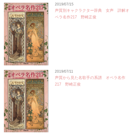
2019/07/15
声質別キャクラクター辞典 女声 詳解オ
ペラ名作217 野崎正俊
2019/07/11
声質から見た名歌手の系譜 オペラ名作
217 野崎正俊