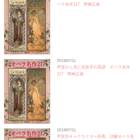
ペラ名作217 野崎正俊
2019/07/11
声質から見た名歌手の系譜 オペラ名作
217 野崎正俊
2019/07/11
声質別キャクラクター辞典 詳解オペラ名