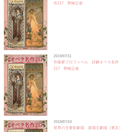
作217 野崎正俊
2019/07/11
作曲家プロフィール 詳解オペラ名作
217 野崎正俊
2019/07/10
世界の主要歌劇場 新国立劇場（東京）