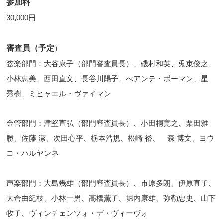
参加料
30,000円
審査員（予定
）
弦楽部門：大谷康子（部門審査員長）、磯村和英、兎束俊之、
小林恵美、西田直文、長谷川陽子、べアンテ・ボーマン、星
秀樹、ミヒャエル・ヴァイマン
金管部門：津堅直弘（部門審査員長）、小田桐寛之、栗田雅
勝、佐藤 潔、次田心平、栃本浩規、松崎 裕、 森 博文、ヨウ
コ・ハルヤンネ
声楽部門：大島幾雄（部門審査員長）、市原多朗、伊原直子、
大倉由紀枝、小林一男、高橋薫子、堀内康雄、弥勒忠史、山下
牧子、ヴィンチェンツォ・デ・ヴィーヴォ