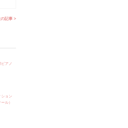
の記事 >
際ピアノ
ィション
クール）