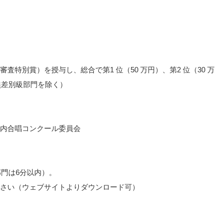
特別賞）を授与し、総合で第1 位（50 万円）、第2 位（30 万
（無差別級部門を除く）
内合唱コンクール委員会
部門は6分以内）。
さい（ウェブサイトよりダウンロード可）