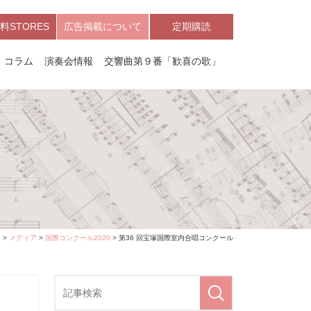
料STORES
広告掲載について
定期購読
コラム
演奏会情報
交響曲第９番「歓喜の歌」
E
>
メディア
>
国際コンクール2020
> 第36 回宝塚国際室内合唱コンクール