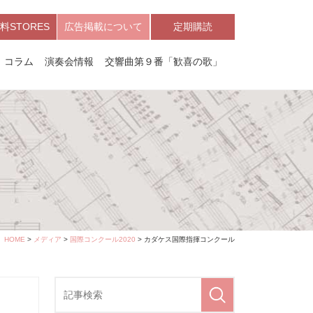
料STORES
広告掲載について
定期購読
コラム
演奏会情報
交響曲第９番「歓喜の歌」
HOME
>
メディア
>
国際コンクール2020
> カダケス国際指揮コンクール