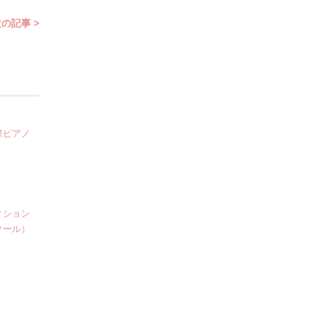
の記事 >
際ピアノ
ィション
クール）