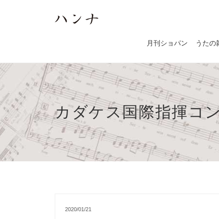
月刊ショパン
うたの
カダケス国際指揮コ
2020/01/21