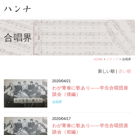
合唱界
HOME
>
メディア
> 合唱界
新しい順 |
古い順
2020/04/21
わが青春に歌あり――学生合唱団座
談会（後編）
合唱界
2020/04/17
わが青春に歌あり――学生合唱団座
談会（前編）