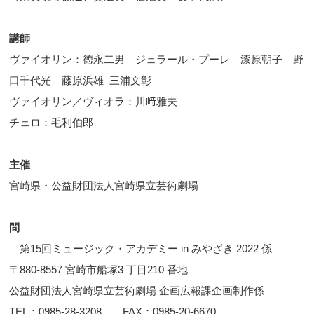
講師
ヴァイオリン：徳永二男 ジェラール・プーレ 漆原朝子 野
口千代光 藤原浜雄 三浦文彰
ヴァイオリン／ヴィオラ：川﨑雅夫
チェロ：毛利伯郎
主催
宮崎県・公益財団法人宮崎県立芸術劇場
問
第15回ミュージック・アカデミー in みやざき 2022 係
〒880-8557 宮崎市船塚3 丁目210 番地
公益財団法人宮崎県立芸術劇場 企画広報課企画制作係
TEL：0985-28-3208 FAX：0985-20-6670