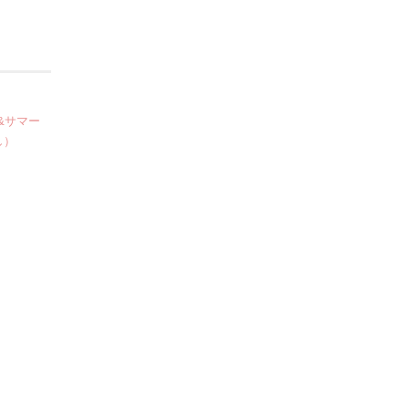
&サマー
し）