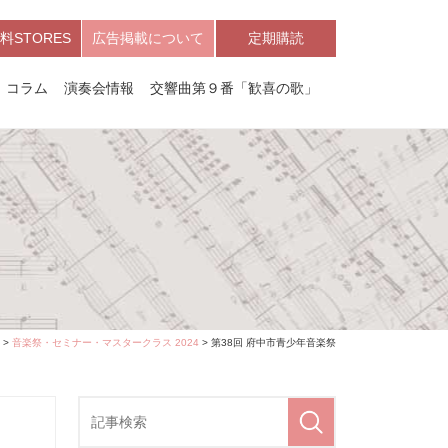
料STORES
広告掲載について
定期購読
コラム
演奏会情報
交響曲第９番「歓喜の歌」
>
音楽祭・セミナー・マスタークラス 2024
> 第38回 府中市青少年音楽祭