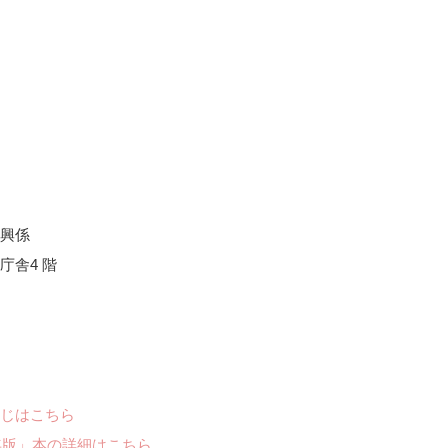
興係
二庁舎4 階
じはこちら
年版」本の詳細はこちら