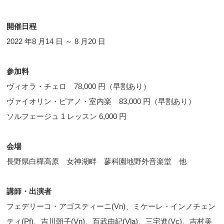
開催日程
2022 年8 月14 日 ～ 8 月20 日
参加料
ヴィオラ・チェロ 78,000 円（早割あり）
ヴァイオリン・ピアノ・室内楽 83,000 円（早割あり）
ソルフェージュ 1 レッスン 6,000 円
会場
長野県白樺高原 女神湖畔 蓼科園地野外音楽堂 他
講師・出演者
フェデリーコ・アゴスティーニ(Vn)、ミケーレ・インノチェン
ティ(Pf)、吉川朝子(Vn)、百武由紀(Vla)、三宅進(Vc)、吉村美