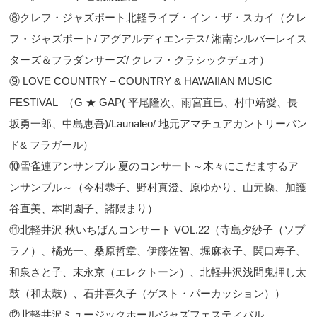
⑧クレフ・ジャズポート北軽ライブ・イン・ザ・スカイ（クレ
フ・ジャズポート/ アグアルディエンテス/ 湘南シルバーレイス
ターズ＆フラダンサーズ/ クレフ・クラシックデュオ）
⑨ LOVE COUNTRY ‒ COUNTRY & HAWAIIAN MUSIC
FESTIVAL‒（G ★ GAP( 平尾隆次、雨宮直巳、村中靖愛、長
坂勇一郎、中島恵吾)/Launaleo/ 地元アマチュアカントリーバン
ド& フラガール）
⑩雪雀連アンサンブル 夏のコンサート～木々にこだまするア
ンサンブル～（今村恭子、野村真澄、原ゆかり、山元操、加護
谷直美、本間園子、諸隈まり）
⑪北軽井沢 秋いちばんコンサート VOL.22（寺島夕紗子（ソプ
ラノ）、橘光一、桑原哲章、伊藤佐智、堀麻衣子、関口寿子、
和泉さと子、末永京（エレクトーン）、北軽井沢浅間鬼押し太
鼓（和太鼓）、石井喜久子（ゲスト・パーカッション））
⑫北軽井沢ミュージックホールジャズフェスティバル