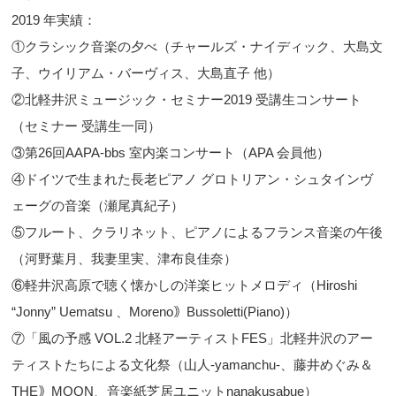
2019 年実績：
①クラシック音楽の夕べ（チャールズ・ナイディック、大島文
子、ウイリアム・バーヴィス、大島直子 他）
②北軽井沢ミュージック・セミナー2019 受講生コンサート
（セミナー 受講生一同）
③第26回AAPA-bbs 室内楽コンサート（APA 会員他）
④ドイツで生まれた長老ピアノ グロトリアン・シュタインヴ
ェーグの音楽（瀬尾真紀子）
⑤フルート、クラリネット、ピアノによるフランス音楽の午後
（河野葉月、我妻里実、津布良佳奈）
⑥軽井沢高原で聴く懐かしの洋楽ヒットメロディ（Hiroshi
“Jonny” Uematsu 、Moreno｠Bussoletti(Piano)）
⑦「風の予感 VOL.2 北軽アーティストFES」北軽井沢のアー
ティストたちによる文化祭（山人-yamanchu-、藤井めぐみ＆
THE｠MOON、音楽紙芝居ユニットnanakusabue）