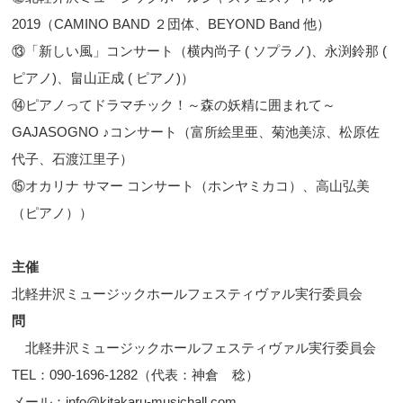
2019（CAMINO BAND ２団体、BEYOND Band 他）
⑬「新しい風」コンサート（横内尚子 ( ソプラノ)、永渕鈴那 (
ピアノ)、畠山正成 ( ピアノ)）
⑭ピアノってドラマチック！～森の妖精に囲まれて～
GAJASOGNO ♪コンサート（富所絵里亜、菊池美涼、松原佐
代子、石渡江里子）
⑮オカリナ サマー コンサート（ホンヤミカコ）、高山弘美
（ピアノ））
主催
北軽井沢ミュージックホールフェスティヴァル実行委員会
問
北軽井沢ミュージックホールフェスティヴァル実行委員会
TEL：090-1696-1282（代表：神倉 稔）
メール：info@kitakaru-musichall.com