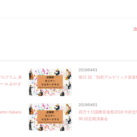
次
2019/04/01
プログラム 第
第21 回「別府アルゲリッチ音楽
 in みやざ
2019/04/01
 Italiano
四万十川国際音楽祭2018 中村
86 回定期演奏会