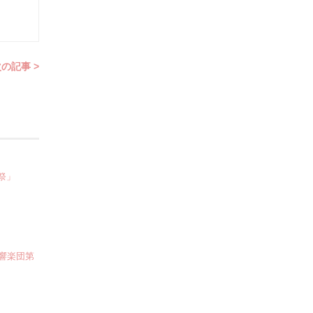
の記事 >
祭」
交響楽団第