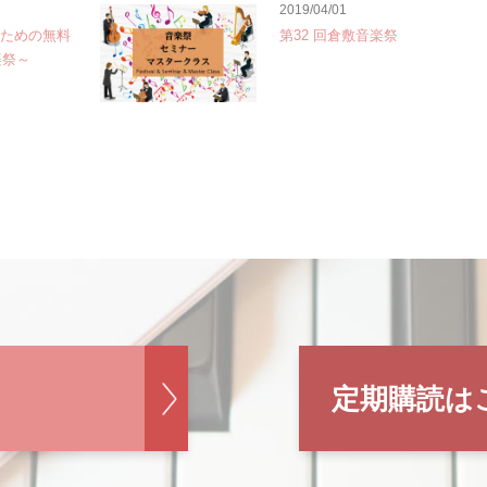
2019/04/01
のための無料
第32 回倉敷音楽祭
楽祭～
定期購読は