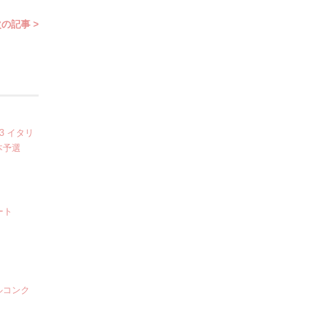
の記事 >
3 イタリ
本予選
ート
ルコンク