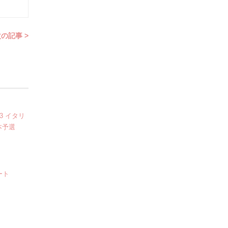
の記事 >
3 イタリ
本予選
ート