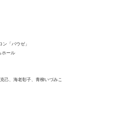
サロン「パウゼ」
らホール
克己、海老彰子、青柳いづみこ