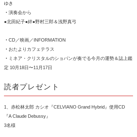
ゆき
・
演奏会から
●北田紀子●絆●野村三郎＆浅野真弓
・
CD／映画／INFORMATION
・
おたよりカフェテラス
・
ミネア・クリスタルのショパンが奏でる今月の運勢＆誌上鑑
定 10月18日〜11月17日
読者プレゼント
1、赤松林太郎 カシオ『CELVIANO Grand Hybrid』使用CD
『A Claude Debussy』
3名様