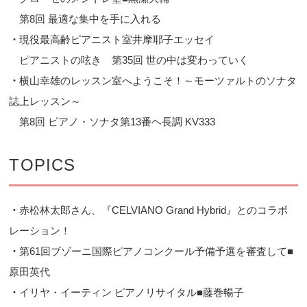
第8回 最適な集中を手に入れる
・
現役最高齢ピアニスト室井摩耶子エッセイ
ピアニストの呟き 第35回 世の中は変わっていく
・
横山幸雄のレッスン室へようこそ！～モーツァルトのソナタ
誌上レッスン～
第8回 ピアノ・ソナタ第13番ヘ長調 KV333
TOPICS
・
赤松林太郎さん、『CELVIANO Grand Hybrid』とのコラボ
レーション！
・
第61回ブゾーニ国際ピアノコンクール予備予選を審査して■
原田英代
・
イリヤ・イーティン ピアノリサイタル■藤巻暢子