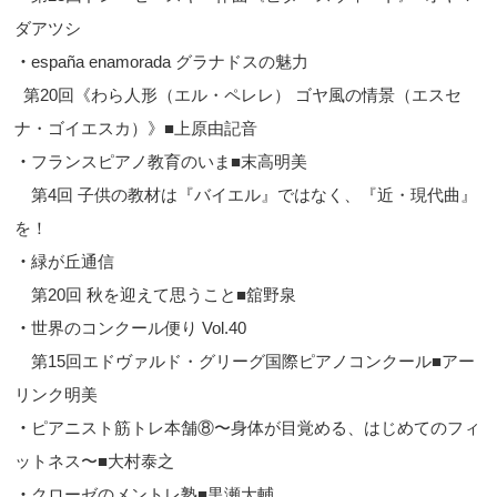
ダアツシ
・
españa enamorada グラナドスの魅力
第20回《わら人形（エル・ペレレ） ゴヤ風の情景（エスセ
ナ・ゴイエスカ）》■上原由記音
・
フランスピアノ教育のいま■末高明美
第4回 子供の教材は『バイエル』ではなく、『近・現代曲』
を！
・
緑が丘通信
第20回 秋を迎えて思うこと■舘野泉
・
世界のコンクール便り Vol.40
第15回エドヴァルド・グリーグ国際ピアノコンクール■アー
リンク明美
・
ピアニスト筋トレ本舗⑧〜身体が目覚める、はじめてのフィ
ットネス〜■大村泰之
・
クローゼのメントレ塾■黒瀬大輔