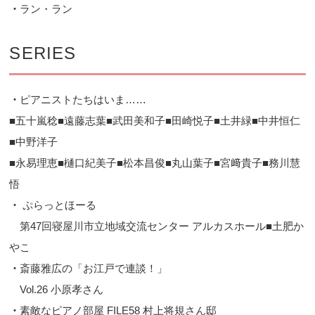
・
ラン・ラン
SERIES
・
ピアニストたちはいま……
■五十嵐稔■遠藤志葉■武田美和子■田崎悦子■土井緑■中井恒仁
■中野洋子
■永易理恵■樋口紀美子■松本昌俊■丸山葉子■宮﨑貴子■務川慧
悟
・
ぷらっとほーる
第47回寝屋川市立地域交流センター アルカスホール■土肥か
やこ
・
斎藤雅広の「お江戸で連談！」
Vol.26 小原孝さん
・
素敵なピアノ部屋 FILE58 村上将規さん邸