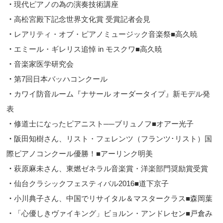
・
現代ピアノの為の演奏技術講座
・
高松宮殿下記念世界文化賞 受賞記者会見
・
レアリティ・オブ・ピアノミュージック音楽祭■高久暁
・
エミール・ギレリス追悼 in モスクワ■高久暁
・
音楽家医学研究会
・
第7回日本バッハコンクール
・
カワイ防音ルーム『ナサール オーダータイプ』新モデル発
表
・
修道士になったピアニスト──ブリュノフ■オアー光子
・
阪田知樹さん、リスト・フェレンツ（フランツ･リスト）国
際ピアノコンクール優勝！■アーリンク明美
・
萩原麻未さん、東燃ゼネラル音楽賞・洋楽部門奨励賞受賞
・
仙台クラシックフェスティバル2016■道下京子
・
小川典子さん、中国でリサイタル＆マスタークラス■森岡葉
・
「心優しきヴァイキング」ビョルン・アンドレセン■戸倉み