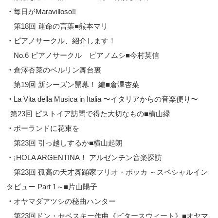
・
毎日がMaravilloso!!
第18回 運命の言葉■熊本マリ
・
ピアノサークル、紹介します！
No.6 ピアノサークル ピアノムシ■今村英信
・
倉澤杏菜のベルリン舞台裏
第19回 新シーズン開幕！ 編■倉澤杏菜
・
La Vita della Musica in Italia 〜イタリアからの音楽便り〜
第23回 ピストイア訪問で得た大切なもの■横山緑
・
ポーランドに花束を
第23回 引っ越しするか■横山起朗
・
¡HOLA ARGENTINA！ アルゼンチン音楽探訪
第23回 孤高の天才舞踊家フリオ・ボッカ ～スペシャルイン
タビュー Part 1～■片山陽子
・
オヤマダアツシの秘曲ハンター
第23回ドン・セベスキー作曲《ビタースウィート》■オヤマ