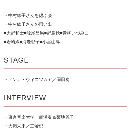
・
中村紘子さんを偲ぶ会
・
中村紘子さんの思い出
■大野和士■峰尾昌男■野島稔■青柳いづみこ
■岩崎淑■海老彰子■小宮山淳
STAGE
・
アンナ・ヴィニツカヤ／岡田奏
INTERVIEW
・
東京音楽大学 鶴澤奏＆菊地麗子
・
大嶺未来／三輪郁