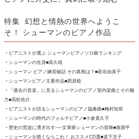
特集 幻想と情熱の世界へようこ
そ！ シューマンのピアノ作品
・
ピアニストが選ぶ シューマンピアノソロ曲ランキング
・
シューマンの生涯■高久暁
・
シューマン ピアノ練習秘話 その真相は？■萩谷由喜子
・
シューマンピアノ主要作品■西原稔
・
「過去の音楽」に見るシューマンのピアノ室内楽曲とその魅
力■高松佑介
・
ピアニストが語るシューマンのピアノ協奏曲■梅村知世
・
シューマンの時代のフォルテピアノ■小倉貴久子
・
歴史の荒波に漕ぎ出す──文筆家シューマンの冒険■堀朋平
・
シューマンを聴くならこれ！ おススメCD選■道下京子