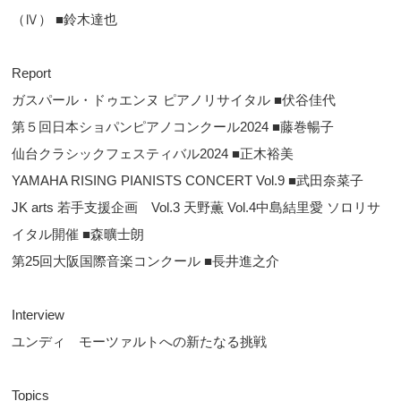
（Ⅳ） ■鈴木達也
Report
ガスパール・ドゥエンヌ ピアノリサイタル ■伏谷佳代
第５回日本ショパンピアノコンクール2024 ■藤巻暢子
仙台クラシックフェスティバル2024 ■正木裕美
YAMAHA RISING PIANISTS CONCERT Vol.9 ■武田奈菜子
JK arts 若手支援企画 Vol.3 天野薫 Vol.4中島結里愛 ソロリサ
イタル開催 ■森曠士朗
第25回大阪国際音楽コンクール ■長井進之介
Interview
ユンディ モーツァルトへの新たなる挑戦
Topics