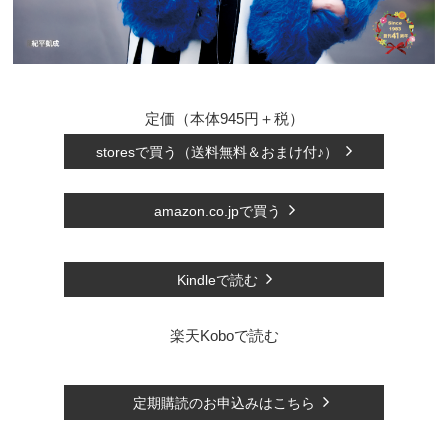
定価（本体945円＋税）
storesで買う（送料無料＆おまけ付♪）
amazon.co.jpで買う
Kindleで読む
楽天Koboで読む
定期購読のお申込みはこちら