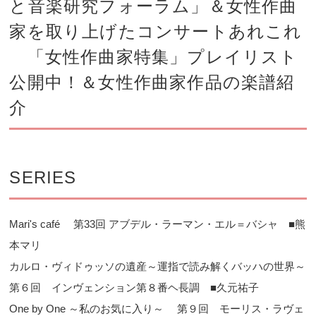
と音楽研究フォーラム」＆女性作曲
家を取り上げたコンサートあれこれ
「女性作曲家特集」プレイリスト
公開中！＆女性作曲家作品の楽譜紹
介
SERIES
Mari's café 第33回 アブデル・ラーマン・エル＝バシャ ■熊
本マリ
カルロ・ヴィドゥッソの遺産～運指で読み解くバッハの世界～
第６回 インヴェンション第８番ヘ長調 ■久元祐子
One by One ～私のお気に入り～ 第９回 モーリス・ラヴェ