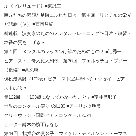
ル《プレリュード》■東誠三
巨匠たちの素顔と足跡にふれた日々 第４回 リヒテルの栄光
と悲劇（Ⅳ） ■西岡昌紀
新連載 演奏家のためのメンタルトレーニング〜日常・練習・
本番の質を上げる〜
第１回 メンタルのレッスンは誰のためのもの？ ■辻秀一
ピアニスト、奇人変人列伝 第36回 フェルッチョ・ブゾーニ
（後編）■髙久暁
現役最高齢（103歳）ピアニスト室井摩耶子エッセイ ピアニ
ストの呟き
第122回 「103歳になってわかったこと」■室井摩耶子
世界のコンクール便り Vol.130 ■アーリンク明美
クリーヴランド国際ピアノコンクール2024
ピーター鈴木の横丁ばなし
第44回 指揮台の貴公子 マイケル・ティルソン・トーマス