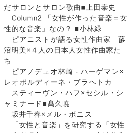
だサロンとサロン歌曲■上田泰史
Column2 「女性が作った音楽＝女
性的な音楽」なの？ ■小林緑
ピアニストが語る女性作曲家 蓼
沼明美×４人の日本人女性作曲家た
ち
ピアノデュオ林崎 - ハーゲマン×
レオポルディーネ・ブラヘトカ
スティーヴン・ハフ×セシル・シ
ャミナード■髙久暁
坂井千春×メル・ボニス
「女性と音楽」を研究する「女性