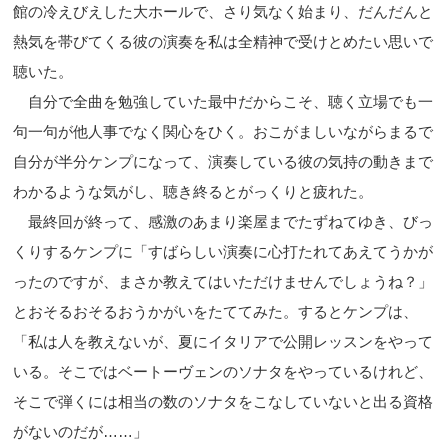
館の冷えびえした大ホールで、さり気なく始まり、だんだんと
熱気を帯びてくる彼の演奏を私は全精神で受けとめたい思いで
聴いた。
自分で全曲を勉強していた最中だからこそ、聴く立場でも一
句一句が他人事でなく関心をひく。おこがましいながらまるで
自分が半分ケンプになって、演奏している彼の気持の動きまで
わかるような気がし、聴き終るとがっくりと疲れた。
最終回が終って、感激のあまり楽屋までたずねてゆき、びっ
くりするケンプに「すばらしい演奏に心打たれてあえてうかが
ったのですが、まさか教えてはいただけませんでしょうね？」
とおそるおそるおうかがいをたててみた。するとケンプは、
「私は人を教えないが、夏にイタリアで公開レッスンをやって
いる。そこではベートーヴェンのソナタをやっているけれど、
そこで弾くには相当の数のソナタをこなしていないと出る資格
がないのだが……」