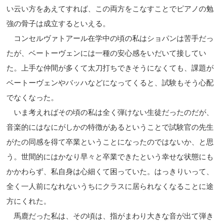
い云い方をあえてすれば、この両方をこなすことでピアノの勉
強の骨子は成立するといえる。
コンセルヴァトアール在学中の頃の私はショパンは苦手だっ
たが、ベートーヴェンには一種の安心感をいだいて接してい
た。上手な仲間が多くて太刀打ちできそうになくても、課題が
ベートーヴェンやバッハなどになってくると、試験もそう心配
でなくなった。
いま考えればその頃の私は全く弾けない生徒だったのだが、
音楽的にはなにがしかの特徴があるということで試験官の先生
がたの同感を得て卒業ということになったのではないか、と思
う。世間的にはかなり早々と卒業できたという幸せな状態にも
かかわらず、私自身は心細くて困っていた。はっきりいって、
全く一人前になれないうちにクラスに居られなくなることに途
方にくれた。
馬鹿だった私は、その頃は、指がまわり大きな音が出て弾き