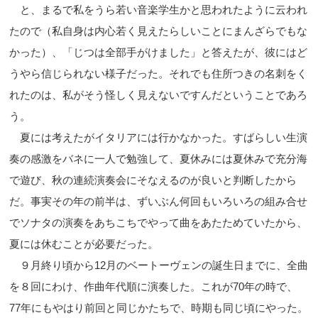
と、まるで私をうら若い音楽学生かと思われたように云われ
たので（私自身は内心若く見えたらしいことにまんざらでもな
かった）、「じつは全部手がけました」と答えたが、彼にはど
うやら信じられない様子だった。それでも住所つきの名刺をく
れたのは、私がそう怪しく見えないですんだということであろ
う。
夏には考えたがイタリアには行かなかった。すばらしい生演
奏の感激をバネに一人で勉強して、夏休みには夏休みで充分海
で遊び、秋の連続演奏会にそなえるのが良いと判断したから
だ。事実その年の前半は、ずいぶん何回もいろいろの組み合せ
でソナタの演奏をあちこちでやって曲をあたためていたから、
夏には休むことが必要だった。
９月終り頃から12月のベートーヴェンの誕生日までに、全曲
を８回にわけ、作曲年代順に演奏した。これが70年の時で、
77年にもやはり前回と同じかたちで、時期も同じ頃にやった。