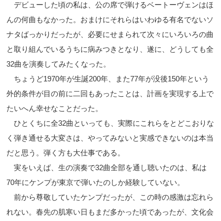
デビューした頃の私は、公の席で弾けるベートーヴェンはほ
んの何曲もなかった。おまけにそれらはいわゆる有名でないソ
ナタばっかりだったが、必要にせまられて次々にいろいろの曲
と取り組んでいるうちに病みつきとなり、遂に、どうしても全
32曲を演奏してみたくなった。
ちょうど1970年が生誕200年、また77年が没後150年という
外的条件が目の前に二回もあったことは、計画を実現する上で
たいへん幸せなことだった。
ひとくちに全32曲といっても、実際にこれらをとどこおりな
く弾き通せる大変さは、やってみないと実感できないのは本当
だと思う。弾く方も大仕事である。
実をいえば、生の演奏で32曲全部を通し聴いたのは、私は
70年にケンプが東京で弾いたのしか経験していない。
前から尊敬していたケンプだったが、この時の感激は忘れら
れない。春先の肌寒い日もまだ多かった頃であったが、文化会