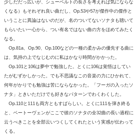
少しだだっ広いが、シューベルトの長さを考えれば気にならな
くなる）もそれぞれ良い曲だし、Op.53や57が傑作中の傑作と
いうことに異論はないのだが、名のついてないソナタも聴いて
もらいたい一心から、つい有名ではない曲の方をほめてみたく
なる。
Op.81a、Op.90、Op.100などの一種の柔かみの優先する曲に
は、気持の上でなじむのに私はかなり時間がかかった。
Op.101と106は夢中で勉強した。とくに106は覚悟はしてい
たがむずかしかった。でも不思議なこの音楽の力にひかれて、
何年がかりでも勉強は苦にならなかった。「フーガの入ったソ
ナタ」ときいただけでも好きなパターンでわくわくした。
Op.110と111も両方ともすばらしい。とくに111を弾き終る
と、ベートーヴェンがここで彼のソナタの全32曲の長い過程に
云うべきことを全部云いつくしてくれたという実感が伝わって
くる。