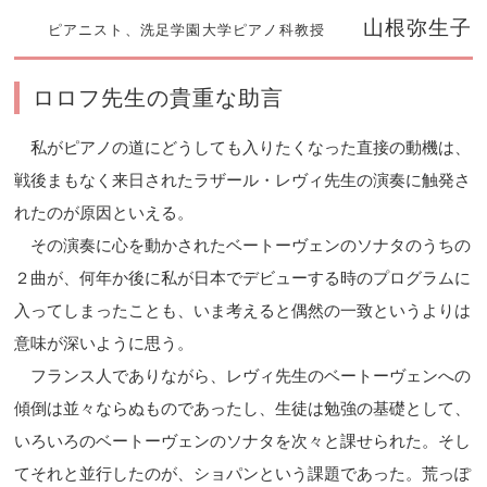
山根弥生子
ピアニスト、洗足学園大学ピアノ科教授
ロロフ先生の貴重な助言
私がピアノの道にどうしても入りたくなった直接の動機は、
戦後まもなく来日されたラザール・レヴィ先生の演奏に触発さ
れたのが原因といえる。
その演奏に心を動かされたベートーヴェンのソナタのうちの
２曲が、何年か後に私が日本でデビューする時のプログラムに
入ってしまったことも、いま考えると偶然の一致というよりは
意味が深いように思う。
フランス人でありながら、レヴィ先生のベートーヴェンへの
傾倒は並々ならぬものであったし、生徒は勉強の基礎として、
いろいろのベートーヴェンのソナタを次々と課せられた。そし
てそれと並行したのが、ショパンという課題であった。荒っぽ