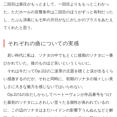
二回目は責任がもっとまして、一回目よりももっとこわかっ
た。ただホールの音響条件は二回目のほうがずっと有利だった
し、たぶん演奏にも七年の月日がなにがしかのプラスをあたえ
てくれたと思う。
それぞれの曲についての実感
若い時代に私は、ソナタの中でもとくに後期のソナタに一番
ひかれていた。後のものほど良いというくらいに。
それは今だってOp.111の二楽章の主題を聴くと涙が出るくら
い感激するのだが、それと同時に、初期のソナタの瑞々しい美
しさに大きな魅力を感じないではいられない。
Op.2の1の出だしからしてベートーヴェンが作品番号をつけ
た最初のソナタにふさわしい堂々たる個性が表われているの
に、この辺のソナタはまだハイドンの影響下うんぬんなどと解