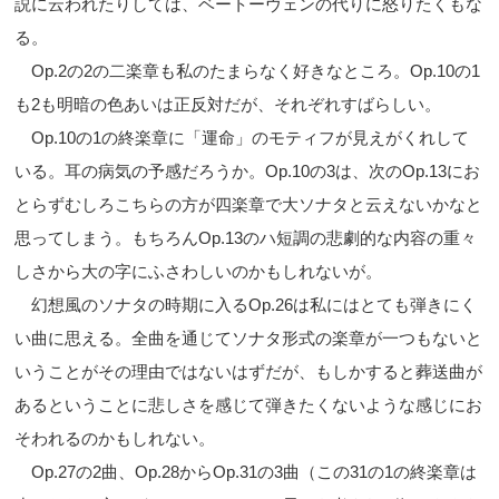
説に云われたりしては、ベートーヴェンの代りに怒りたくもな
る。
Op.2の2の二楽章も私のたまらなく好きなところ。Op.10の1
も2も明暗の色あいは正反対だが、それぞれすばらしい。
Op.10の1の終楽章に「運命」のモティフが見えがくれして
いる。耳の病気の予感だろうか。Op.10の3は、次のOp.13にお
とらずむしろこちらの方が四楽章で大ソナタと云えないかなと
思ってしまう。もちろんOp.13のハ短調の悲劇的な内容の重々
しさから大の字にふさわしいのかもしれないが。
幻想風のソナタの時期に入るOp.26は私にはとても弾きにく
い曲に思える。全曲を通じてソナタ形式の楽章が一つもないと
いうことがその理由ではないはずだが、もしかすると葬送曲が
あるということに悲しさを感じて弾きたくないような感じにお
そわれるのかもしれない。
Op.27の2曲、Op.28からOp.31の3曲（この31の1の終楽章は