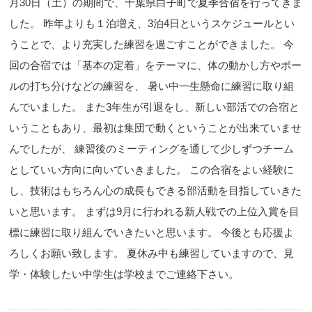
月30日（土）の期間で、千葉県白子町で夏季合宿を行ってきま
した。 昨年よりも１泊増え、3泊4日というスケジュールとい
うことで、より充実した練習を過ごすことができました。 今
回の合宿では「基本の定着」をテーマに、体の動かし方やボー
ルの打ち分けなどの練習を、 暑い中一生懸命に練習に取り組
んでいました。 また3年生が引退をし、新しい部活での合宿と
いうこともあり、最初は集団で動くということが出来ていませ
んでしたが、 練習後のミーティングを通して少しずつチーム
としていい方向に向いていきました。 この合宿をよい経験に
し、技術はもちろん心の成長もできる部活動を目指していきた
いと思います。 まずは9月に行われる新人戦での上位入賞を目
標に練習に取り組んでいきたいと思います。 今後とも応援よ
ろしくお願い致します。 夏休み中も練習していますので、見
学・体験したい中学生は学校までご連絡下さい。