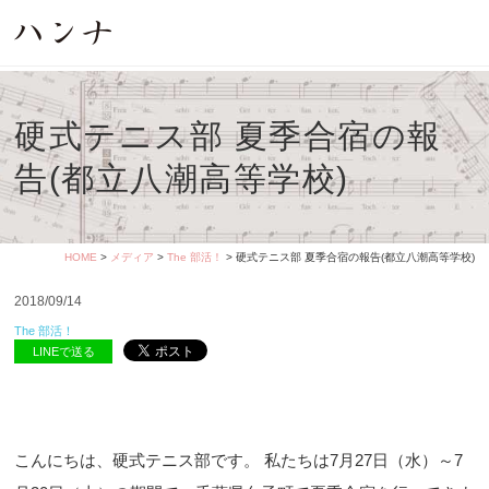
硬式テニス部 夏季合宿の報
告(都立八潮高等学校)
HOME
>
メディア
>
The 部活！
> 硬式テニス部 夏季合宿の報告(都立八潮高等学校)
2018/09/14
The 部活！
LINEで送る
こんにちは、硬式テニス部です。 私たちは7月27日（水）～7