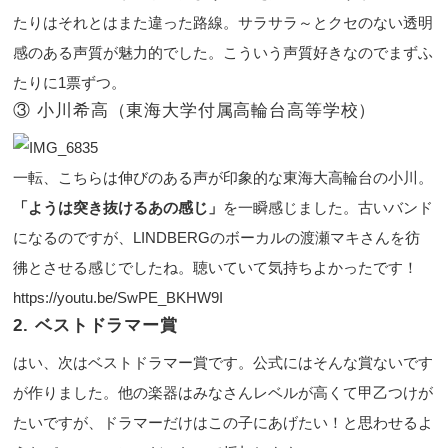
たりはそれとはまた違った路線。サラサラ～とクセのない透明
感のある声質が魅力的でした。こういう声質好きなのでまずふ
たりに1票ずつ。
③ 小川希高（東海大学付属高輪台高等学校）
一転、こちらは伸びのある声が印象的な東海大高輪台の小川。
「ようは突き抜けるあの感じ」
を一瞬感じました。古いバンド
になるのですが、LINDBERGのボーカルの渡瀬マキさんを彷
彿とさせる感じでしたね。聴いていて気持ちよかったです！
https://youtu.be/SwPE_BKHW9I
2. ベストドラマー賞
はい、次はベストドラマー賞です。公式にはそんな賞ないです
が作りました。他の楽器はみなさんレベルが高くて甲乙つけが
たいですが、ドラマーだけはこの子にあげたい！と思わせるよ