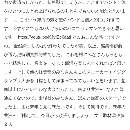
力が素晴らしかった。知将型でしょうか。ここまでバンド全体
をひとつにまとめ上げられるのもとんでもない才能だと思いま
す......。こういう努力の秀才型のバンドも個人的には好きで
す。今すぐにでも200人ぐらいのハコでワンマンできると思い
ます。 https://youtu.be/KJyiEc6aatI とまあこんな感じですか
ね。 全然締まりのない終わりでしたが笑、以上、編集部伊藤
が選んだ特別賞授与式でした。 これを機にみなさんもっとも
っと精進して、音楽を、そして部活を楽しんでくれればと思い
ます。そして他の軽音部のみなさんもこのスニーカーエイジグ
ランプリ大会を目標として頑張ってみてもいいと思います。想
像以上にハイレベルな大会だったし、何より豊洲PITなんて普
通立てないので。出場校のみなさん、ほんと最高のステージで
したよ。また来年も見に来たいです。そして期待です。来年の
豊洲PIT目指して、今日から頑張りましょう！ 文・取材◎伊藤
文人