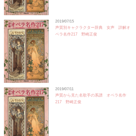
2019/07/15
声質別キャクラクター辞典 女声 詳解オ
ペラ名作217 野崎正俊
2019/07/11
声質から見た名歌手の系譜 オペラ名作
217 野崎正俊