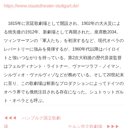
https://www.staatstheater-stuttgart.de/
1815
年に宮廷歌劇場として開設され、
1902
年の大火災によ
る焼失後の
1912
年、新劇場として再開された。座席数
2034
。
ツィンマーマンの「軍人たち」を初演するなど、現代オペラの
レパートリーに強みを発揮するが、
1960
年代以降はバイロイ
トと強いつながりを持っている。第
2
次大戦後の歴代音楽監督
はフェルディナント・ライトナー、ヴァーツラフ・ノイマン、
シルヴィオ・ヴァルヴィゾなどが務めている。そして
20
世紀末
に至り、この歌劇場は斬新なプロダクションによってドイツの
オペラ界でも俄然注目される存在になった。シュトゥットガル
ト・オペラとも呼ぶ。
◀︎◀︎◀︎ ハンブルク国立歌劇
場
ケルン市立歌劇場 ▶︎▶︎▶︎