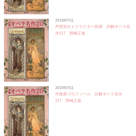
2019/07/11
声質別キャクラクター辞典 詳解オペラ名
作217 野崎正俊
2019/07/11
作曲家プロフィール 詳解オペラ名作
217 野崎正俊