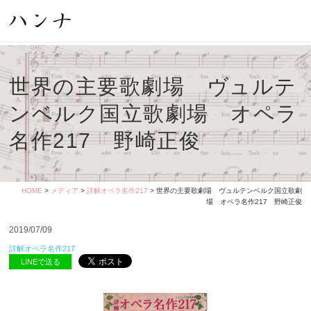
世界の主要歌劇場 ヴュルテ
ンベルク国立歌劇場 オペラ
名作217 野崎正俊
HOME
>
メディア
>
詳解オペラ名作217
> 世界の主要歌劇場 ヴュルテンベルク国立歌劇
場 オペラ名作217 野崎正俊
2019/07/09
詳解オペラ名作217
LINEで送る