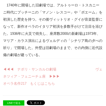
1740
年に開場した旧劇場では、アルトゥーロ・トスカニー
ニ時代にプッチーニの「マノン・レスコー」や「ボエーム」を
初演した歴史を持つ。その後ヴィットリオ・グイが音楽監督に
なって、新作オペラのイタリア初演を多数手がけて注目を浴び
た。
1936
年に火災で焼失し、座席数
2000
の新劇場は
1973
年、
マリア・カラス演出によるヴェルディの「シチリア島の夕べの
祈り」で開場した。外壁は旧劇場のままで、その内側に近代設
備の劇場が建っている。
◀︎◀︎◀︎ ナポリ・サンカルロ劇場
ヴェ
ネツィア・フェニーチェ座 ▶︎▶︎▶︎
オペラ名作217 もくじはこちら
LINEで送る