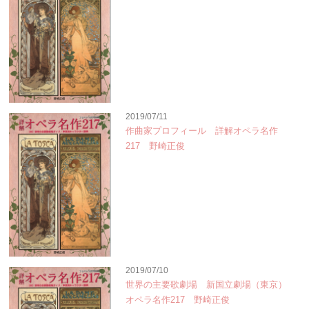
2019/07/11
作曲家プロフィール 詳解オペラ名作
217 野崎正俊
2019/07/10
世界の主要歌劇場 新国立劇場（東京）
オペラ名作217 野崎正俊