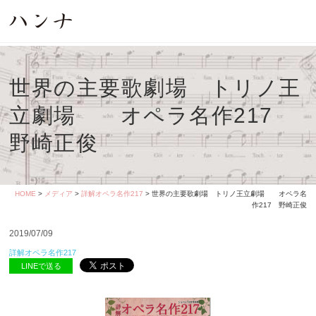
世界の主要歌劇場 トリノ王
立劇場 オペラ名作217
野崎正俊
HOME
>
メディア
>
詳解オペラ名作217
> 世界の主要歌劇場 トリノ王立劇場 オペラ名
作217 野崎正俊
2019/07/09
詳解オペラ名作217
LINEで送る