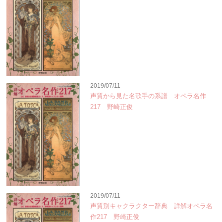
2019/07/11
声質から見た名歌手の系譜 オペラ名作
217 野崎正俊
2019/07/11
声質別キャクラクター辞典 詳解オペラ名
作217 野崎正俊