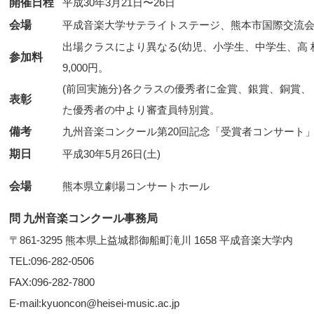
開催日程
平成30年3月21日〜26日
会場
平成音楽大学サテライトステージ、熊本市国際交流会
出場クラスにより異なる(幼児、小学生、中学生、高 校
参加料
9,000円。
(前回実施分)各クラスの優秀者に金賞、銀賞、銅賞、
表彰
た優秀者の中より審査員特別賞。
備考
九州音楽コンクール第20回記念「受賞者コンサート
期日
平成30年5月26日(土)
会場
問 九州音楽コンクール事務局
〒861-3295 熊本県上益城郡御船町滝川 1658 平成音楽大学内
TEL:096-282-0506
FAX:096-282-7800
E-mail:kyuoncon@heisei-music.ac.jp