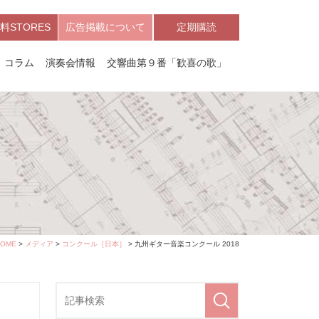
料STORES
広告掲載について
定期購読
コラム
演奏会情報
交響曲第９番「歓喜の歌」
HOME
>
メディア
>
コンクール［日本］
> 九州ギター音楽コンクール 2018