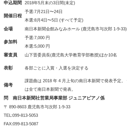
申込期間
2018年5月末の3日間(未定)
予選:7月21日〜24日
開催日程
本選:8月4日〜5日 (すべて予定)
会場
南日本新聞会館みなみホール (鹿児島市与次郎 1-9-33)
予選:7,000 円
参加料
本選:5,000 円
審査員
山下晋委員長(鹿児島大学教育学部教授)ほか10名
表彰
課題曲は 2018 年 4 月上旬の南日本新聞で発表予定
備考
は全て南日本新聞で発表。
問 南日本新聞社営業局事業部 ジュニアピアノ係
〒 890-8603 鹿児島市与次郎 1-9-33
TEL:099-813-5053
FAX:099-813-5087