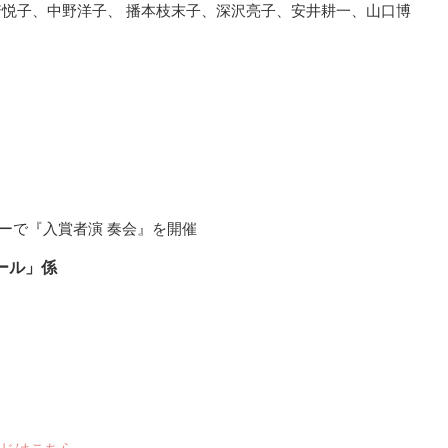
悦子、中野洋子、 播本枝末子、深沢亮子、安井耕一、山口博
ターで『入賞者演 奏会』を開催
ール」係