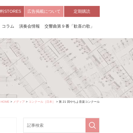
料STORES
広告掲載について
定期購読
コラム
演奏会情報
交響曲第９番「歓喜の歌」
HOME
>
メディア
>
コンクール［日本］
> 第 21 回やちよ音楽コンクール