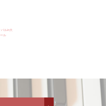
バルin大
クール