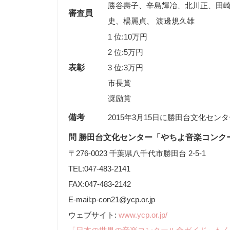
勝谷壽子、辛島輝冶、北川正、田崎
審査員
史、楊麗貞、 渡邊規久雄
1 位:10万円
2 位:5万円
表彰
3 位:3万円
市長賞
奨励賞
備考
2015年3月15日に勝田台文化セン
問 勝田台文化センター「やちよ音楽コンク
〒276-0023 千葉県八千代市勝田台 2-5-1
TEL:047-483-2141
FAX:047-483-2142
E-mail:p-con21@ycp.or.jp
ウェブサイト:
www.ycp.or.jp/