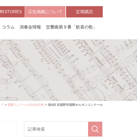
料STORES
広告掲載について
定期購読
コラム
演奏会情報
交響曲第９番「歓喜の歌」
ィア
>
国際コンクール2024[日本]
> 第9回 武蔵野市国際オルガンコンクール