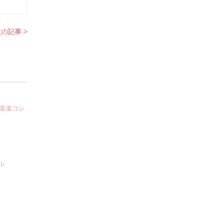
の記事 >
際音楽コン
ル