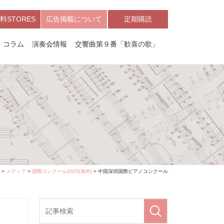
料STORES
広告掲載について
定期購読
コラム
演奏会情報
交響曲第９番「歓喜の歌」
>
メディア
>
国際コンクール2025[海外]
> 中国深圳国際ピアノコンクール