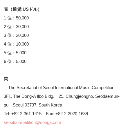
賞（通貨:USドル）
1 位：50,000
2 位：30,000
3 位：20,000
4 位：10,000
5 位：5,000
6 位：5,000
問
The Secretariat of Seoul International Music Competition
3Fl., The Dong-A Ilbo Bldg. 29, Chungjeongno, Seodaemun-
gu Seoul 03737, South Korea
Tel: +82-2-361-1415 Fax: +82-2-2020-1639
seoulcompetition@donga.com