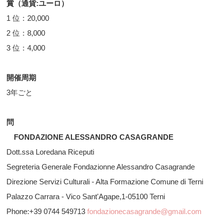
賞（通貨:ユーロ）
1 位：20,000
2 位：8,000
3 位：4,000
開催周期
3年ごと
問
FONDAZIONE ALESSANDRO CASAGRANDE
Dott.ssa Loredana Riceputi
Segreteria Generale Fondazionne Alessandro Casagrande
Direzione Servizi Culturali - Alta Formazione Comune di Terni
Palazzo Carrara - Vico Sant'Agape,1-05100 Terni
Phone:+39 0744 549713
fondazionecasagrande@gmail.com