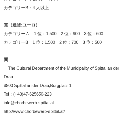
カテゴリーB：4 人以上
賞（通貨:ユーロ）
カテゴリーＡ 1 位：1,500 2 位：900 3 位：600
カテゴリーB 1 位：1,500 2 位：700 3 位：500
問
The Cultural Department of the Municipality of Spittal an der
Drau
9800 Spittal an der Drau,Burgplatz 1
Tel：(+43)47-625650-223
info@chorbewerb-spittal.at
http://www.chorbewerb-spittal.at/