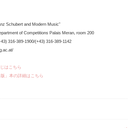
ranz Schubert and Modern Music"
Department of Competitions Palais Meran, room 200
+43) 316-389-1900/(+43) 316-389-1142
.ac.at/
じはこちら
年版」本の詳細はこちら