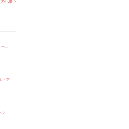
の記事 >
クール
ル・ア
ール