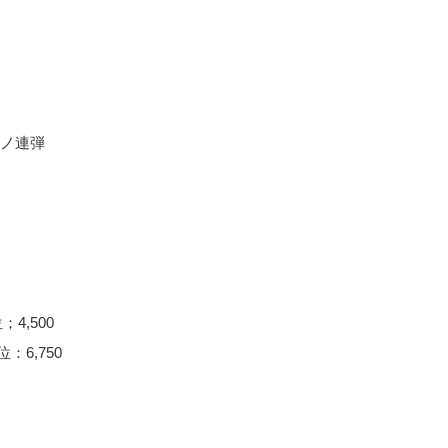
ノ連弾
；4,500
位：6,750