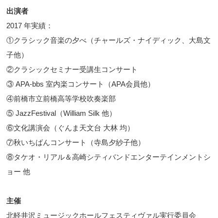
出演者
2017 年実績：
①クラシック音楽の夕べ（チャールズ・ナイディック、大島文
子他）
②クラシックセミナー受講生コンサート
③ APA-bbs 室内楽コンサート（APA会員他）
④前橋市立前橋高等学校吹奏楽部
⑤ JazzFestival（William Silk 他）
⑥文化講演会（ぐんま天文台 大林 均）
⑦秋いちばんコンサート（寺島夕紗子他）
⑧タケオ・リアル＆高崎シティバンドエンターテインメントシ
ョー 他
主催
北軽井沢ミュージックホールフェスティヴァル実行委員会