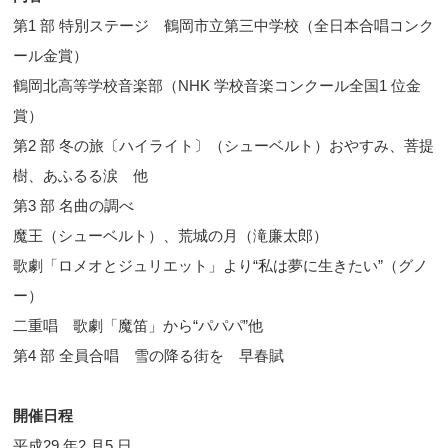
第1 部 特別ステージ 鶴岡市立第三中学校（全日本合唱コンク
ール金賞）
鶴岡北高等学校音楽部（NHK 学校音楽コンクール全国1 位金
賞）
第2 部 冬の旅〔ハイライト〕（シューベルト）おやすみ、菩提
樹、あふるる涙 他
第3 部 名曲の調べ
魔王（シューベルト）、荒城の月（滝廉太郎）
歌劇「ロメオとジュリエット」より“私は夢に生きたい”（グノ
ー）
二重唱 歌劇「魔笛」から“パパパ”他
第4 部 全員合唱 雪の降る街を 早春賦
開催日程
平成29 年2 月5 日