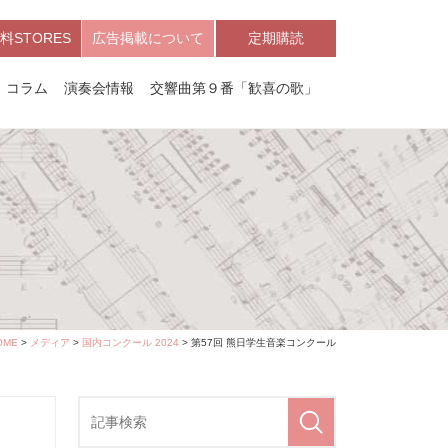
料STORES
広告掲載について
定期購読
コラム
演奏会情報
交響曲第９番「歓喜の歌」
OME
>
メディア
>
国内コンクール 2024
> 第57回 熊日学生音楽コンクール