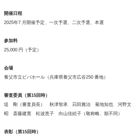
開催日程
2025年7 月開催予定、一次予選、二次予選、本選
参加料
25,000 円（予定）
会場
養父市立ビバホール（兵庫県養父市広谷250 番地）
審査委員（第15回時）
堤 剛（審査員長） 秋津智承 苅田雅治 菊地知也 河野文
昭 斎藤建寛 松波恵子 向山佳絵子（敬称略、順不同）
表彰（第15回時）