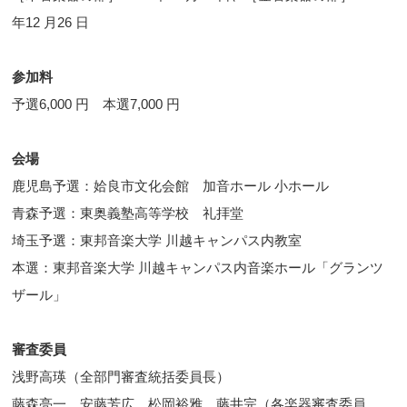
年12 月26 日
参加料
予選6,000 円 本選7,000 円
会場
鹿児島予選：姶良市文化会館 加音ホール 小ホール
青森予選：東奥義塾高等学校 礼拝堂
埼玉予選：東邦音楽大学 川越キャンパス内教室
本選：東邦音楽大学 川越キャンパス内音楽ホール「グランツ
ザール」
審査委員
浅野高瑛（全部門審査統括委員長）
藤森亮一、安藤芳広、松岡裕雅、藤井完（各楽器審査委員