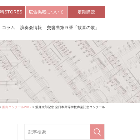
料STORES
広告掲載について
定期購読
コラム
演奏会情報
交響曲第９番「歓喜の歌」
>
国内コンクール2019
> 瀧廉太郎記念 全日本高等学校声楽記念コンクール