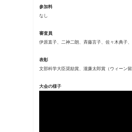
参加料
なし
審査員
伊原直子、二神二朗、斉藤言子、佐々木典子、
表彰
文部科学大臣奨励賞、瀧廉太郎賞（ウィーン留学助
大会の様子