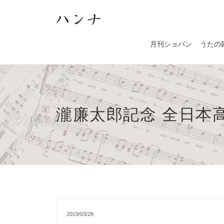
月刊ショパン
うたの
瀧廉太郎記念 全日本
2019/03/28