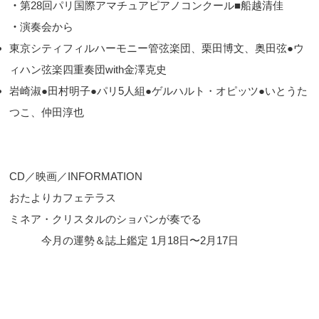
・
第28回パリ国際アマチュアピアノコンクール■船越清佳
・
演奏会から
東京シティフィルハーモニー管弦楽団、栗田博文、奥田弦●ウ
ィハン弦楽四重奏団with金澤克史
岩崎淑●田村明子●パリ5人組●ゲルハルト・オピッツ●いとうた
つこ、仲田淳也
CD／映画／INFORMATION
おたよりカフェテラス
ミネア・クリスタルのショパンが奏でる
今月の運勢＆誌上鑑定 1月18日〜2月17日