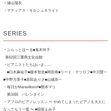
・
浦山瑠衣
・
マティアス・キルシュネライト
SERIES
・
ぷらっとほーる■鬼木玲子
第62回三重県文化会館
・
ピアニストたちはいま……
■臼木麻祐子■榎本智史■岡田将■リード・テツロフ■中川賢一
■中野万里子■原田ありさ■山城浩一
・
毎日がMaravilloso!!■熊本マリ
第33回 バレンタイン
・
アフロのピアノレッスン 〜 やめてしまったピアノを大人に
なってもう一度 〜 ■稲垣えみ子