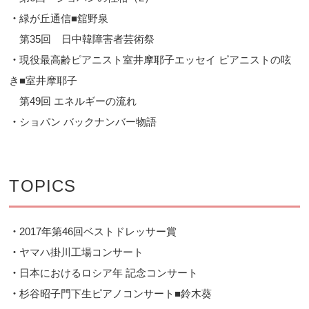
・
緑が丘通信■舘野泉
第35回 日中韓障害者芸術祭
・
現役最高齢ピアニスト室井摩耶子エッセイ ピアニストの呟
き■室井摩耶子
第49回 エネルギーの流れ
・
ショパン バックナンバー物語
TOPICS
・
2017年第46回ベストドレッサー賞
・
ヤマハ掛川工場コンサート
・
日本におけるロシア年 記念コンサート
・
杉谷昭子門下生ピアノコンサート■鈴木葵