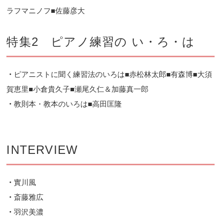
ラフマニノフ■佐藤彦大
特集2 ピアノ練習の い・ろ・は
・
ピアニストに聞く練習法のいろは■赤松林太郎■有森博■大須
賀恵里■小倉貴久子■瀬尾久仁＆加藤真一郎
・
教則本・教本のいろは■高田匡隆
INTERVIEW
・
實川風
・
斎藤雅広
・
羽沢美濃