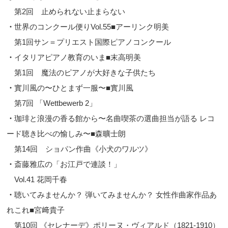
第2回 止められない止まらない
・
世界のコンクール便りVol.55■アーリンク明美
第1回サン＝プリエスト国際ピアノコンクール
・
イタリアピアノ教育のいま■末高明美
第1回 魔法のピアノが大好きな子供たち
・
實川風の〜ひとまず一服〜■實川風
第7回 「Wettbewerb 2」
・
珈琲と浪漫の香る館から〜名曲喫茶の選曲担当が語る レコ
ード聴き比べの愉しみ〜■森曠士朗
第14回 ショパン作曲《小犬のワルツ》
・
斎藤雅広の「お江戸で連談！」
Vol.41 花岡千春
・
聴いてみませんか？ 弾いてみませんか？ 女性作曲家作品あ
れこれ■宮﨑貴子
第10回 《セレナーデ》ポリーヌ・ヴィアルド（1821-1910）