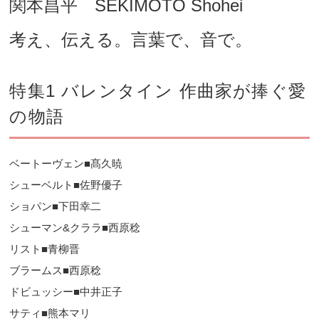
関本昌平 SEKIMOTO Shohei
考え、伝える。言葉で、音で。
特集1 バレンタイン 作曲家が捧ぐ愛
の物語
ベートーヴェン■髙久暁
シューベルト■佐野優子
ショパン■下田幸二
シューマン&クララ■西原稔
リスト■青柳晋
ブラームス■西原稔
ドビュッシー■中井正子
サティ■熊本マリ