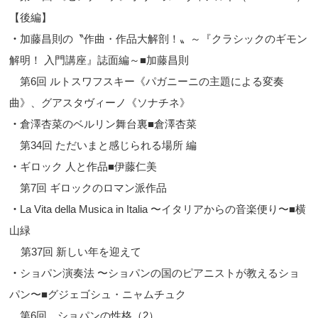
【後編】
・
加藤昌則の〝作曲・作品大解剖！〟～『クラシックのギモン
解明！ 入門講座』誌面編～■加藤昌則
第6回 ルトスワフスキー《パガニーニの主題による変奏
曲》、グアスタヴィーノ《ソナチネ》
・
倉澤杏菜のベルリン舞台裏■倉澤杏菜
第34回 ただいまと感じられる場所 編
・
ギロック 人と作品■伊藤仁美
第7回 ギロックのロマン派作品
・
La Vita della Musica in Italia 〜イタリアからの音楽便り〜■横
山緑
第37回 新しい年を迎えて
・
ショパン演奏法 〜ショパンの国のピアニストが教えるショ
パン〜■グジェゴシュ・ニャムチュク
第6回 ショパンの性格（2）