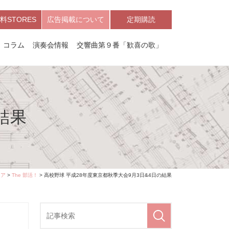
料STORES
広告掲載について
定期購読
コラム
演奏会情報
交響曲第９番「歓喜の歌」
結果
ィア
>
The 部活！
> 高校野球 平成28年度東京都秋季大会9月3日&4日の結果