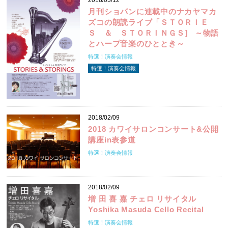
2018/03/12
月刊ショパンに連載中のナカヤマカ
ズコの朗読ライブ「ＳＴＯＲＩＥ
Ｓ ＆ ＳＴＯＲＩＮＧＳ］ ～物語
とハープ音楽のひととき～
特選！演奏会情報
特選！演奏会情報
2018/02/09
2018 カワイサロンコンサート&公開
講座in表参道
特選！演奏会情報
2018/02/09
増 田 喜 嘉 チェロ リサイタル
Yoshika Masuda Cello Recital
特選！演奏会情報