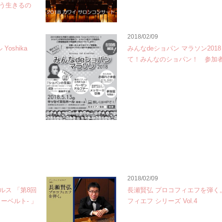
う生きるの
2018/02/09
Yoshika
みんなdeショパン マラソン201
て！みんなのショパン！ 参加
2018/02/09
ルス 「第8回
長瀬賢弘 プロコフィエフを弾く
ーベルト‐ 」
フィエフ シリーズ Vol.4