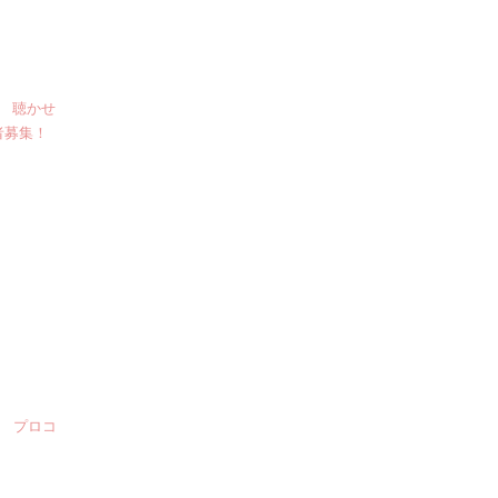
8 聴かせ
者募集！
。 プロコ