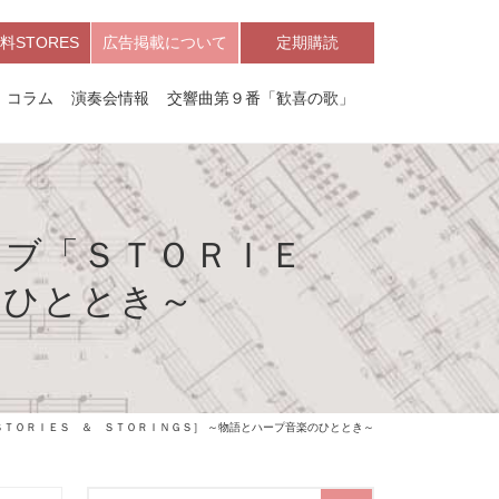
料STORES
広告掲載について
定期購読
コラム
演奏会情報
交響曲第９番「歓喜の歌」
イブ「ＳＴＯＲＩＥ
のひととき～
ＳＴＯＲＩＥＳ ＆ ＳＴＯＲＩＮＧＳ］ ～物語とハープ音楽のひととき～