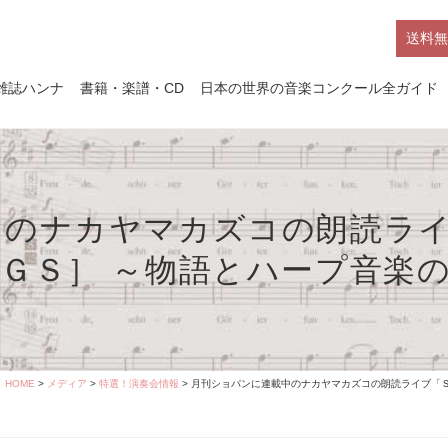
送料無
雑誌ハンナ
書籍・楽譜・CD
日本の世界の音楽コンクール全ガイド
中のナカヤマカズコの朗読ラ
ＧＳ］ ～物語とハープ音楽
HOME
>
メディア
>
特選！演奏会情報
> 月刊ショパンに連載中のナカヤマカズコの朗読ライブ「