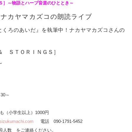
Ｓ］
～物語とハープ音楽のひととき～
のナカヤマカズコの朗読ライブ
とくろのあいだ』を執筆中！ナカヤマカズコさんの
＆　ＳＴＯＲＩＮＧＳ］
～
30～
ども（小学生以上）1000円
sizukumachi.com
電話 090-1791-5452
④人数 をご連絡ください。