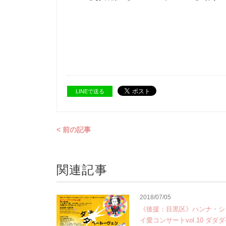
LINEで送る
< 前の記事
関連記事
2018/07/05
《後援：目黒区》ハンナ・シ
イ愛コンサートvol.10 ダダ