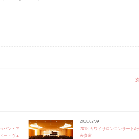
次
2018/02/09
ョパン・ア
2018 カワイサロンコンサート&
ダベートヴェ
表参道