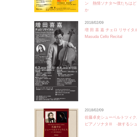
ン 熱情ソナタ〜僕たちはど
か
2018/02/09
増 田 喜 嘉 チェロ リサイタル 
Masuda Cello Recital
2018/02/09
佐藤卓史シューベルトツィク
ピアノソナタⅢ ‐旅するシュ