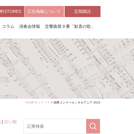
料STORES
広告掲載について
定期購読
コラム
演奏会情報
交響曲第９番「歓喜の歌」
HOME
>
メディア
> 国際コンクール／オセアニア 2022
 |
古い順