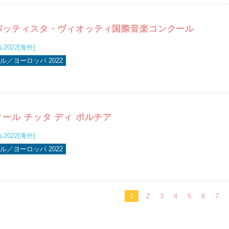
バッティスタ・ヴィオッティ国際音楽コンクール
022[海外]
ル／ヨーロッパ 2022
ール チッタ ディ ポルチア
022[海外]
ル／ヨーロッパ 2022
1
2
3
4
5
6
7