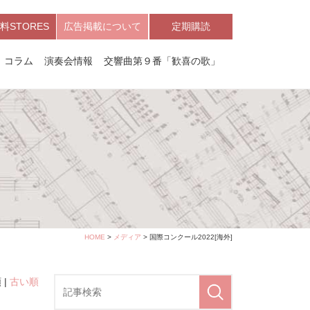
料STORES
広告掲載について
定期購読
コラム
演奏会情報
交響曲第９番「歓喜の歌」
HOME
>
メディア
> 国際コンクール2022[海外]
 |
古い順